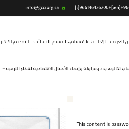
info@gcci.org.sa
الرئيسية
خدماتنا
عن الغرفة
ن الغرفة
الإدارات والاقسام
القسم النسائى
التقديم الالكت
الإدارات والاقسام
القسم النسائى
 تكاليف بدء ومزاولة وإنهاء الأعمال الاقتصادية لقطاع الترفيه –
التقديم الالكترونى
ــر
استبيان معوقات
This content is passwo