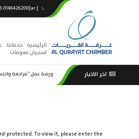
[:ar]966146426200+[:en]+966 0146426200[:]
×
الرئيسية
خدماتنا
ع
استبيان معوقات
ورشة عمل “مراجعة واحتساب
اخر الاخبار
ورشة عمل : العمـــــل الحـــ
الثقافة – السياحة”
rd-protected. To view it, please enter the