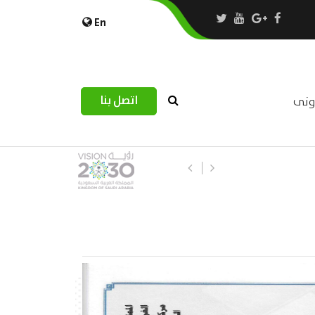
En
اتصل بنا
رونى
استبيان مرصد التحديات اللوجستية عب