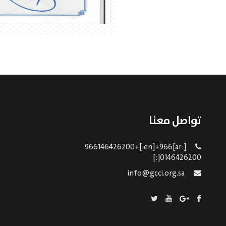
تواصل معنا
[:ar]966146426200+[:en]+966
0146426200[:]
info@gcci.org.sa