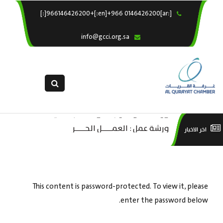
[:ar]966146426200+[:en]+966 0146426200[:]
×
الرئيسية
info@gcci.org.sa
خدماتنا
عن الغرفة
الإدارات والاقسام
القسم النسائى
ورشة عمل “مراجعة واحتساب تكاليف
التقديم الالكترونى
است
ورشة عمل : العمـــــل الحـــــر
اخر الاخبار
بدء ومزاولة وإنهاء الأعمال الاقتصادية
استبيان معوقات
منص
لقطاع الترفيه – الثقافة – السياحة”
This content is password-protected. To view it, please
enter the password below.