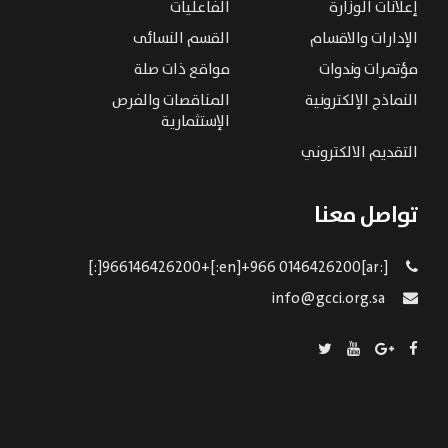
إعلانات الوزارة
الفاعليات
الإدارات والاقسام
القسم النسائى
مؤتمرات وندوات
مواقع ذات صلة
النماذج الإلكترونية
المناقصات والفرص
الإستثمارية
التقديم الالكتروني
تواصل معنا
[:ar]966146426200+[:en]+966 0146426200[:]
info@gcci.org.sa