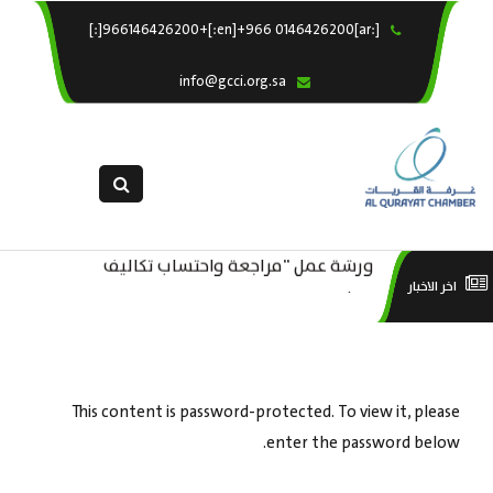
[:ar]966146426200+[:en]+966 0146426200[:]
×
الرئيسية
info@gcci.org.sa
خدماتنا
عن الغرفة
الإدارات والاقسام
القسم النسائى
ورشة عمل “مراجعة واحتساب تكاليف
التقديم الالكترونى
است
ورشة عمل : العمـــــل الحـــــر
اخر الاخبار
بدء ومزاولة وإنهاء الأعمال الاقتصادية
استبيان معوقات
منص
لقطاع الترفيه – الثقافة – السياحة”
This content is password-protected. To view it, please
enter the password below.