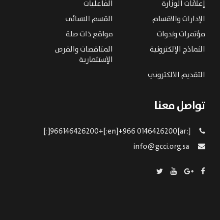
إعلانات الوزارة
الفاعليات
الإدارات والاقسام
القسم النسائى
مؤتمرات وندوات
مواقع ذات صلة
النماذج الإلكترونية
المناقصات والفرص
الإستثمارية
التقديم الالكتروني
تواصل معنا
[:ar]966146426200+[:en]+966 0146426200[:]
info@gcci.org.sa