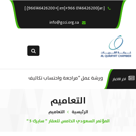
[:ar]966146426200+[:en]+966 0146426200[:]
×
الرئيسية
info@gcci.org.sa
خدماتنا
عن الغرفة
الإدارات والاقسام
القسم النسائى
التقديم الالكترونى
م ..
ورشة عمل “مراجعة واحتساب تكاليف
ورش
اخر الاخبار
استبيان معوقات
بدء ومزاولة وإنهاء الأعمال الاقتصادية
التعاميم
لقطاع الترفيه – الثقافة – السياحة”
الرئيسية
التعاميم
المؤتمر السعودي الخامس للعقار ” سايرك 5 “