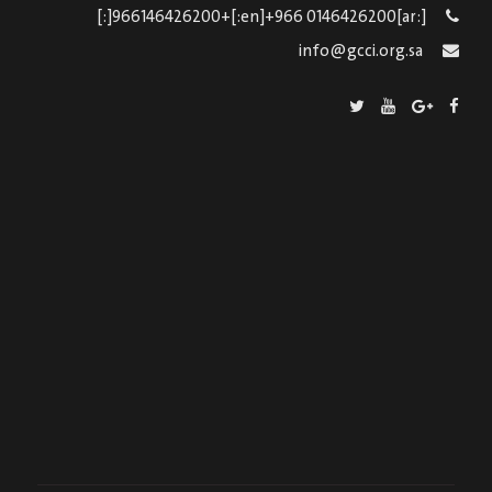
[:ar]966146426200+[:en]+966 0146426200[:]
info@gcci.org.sa