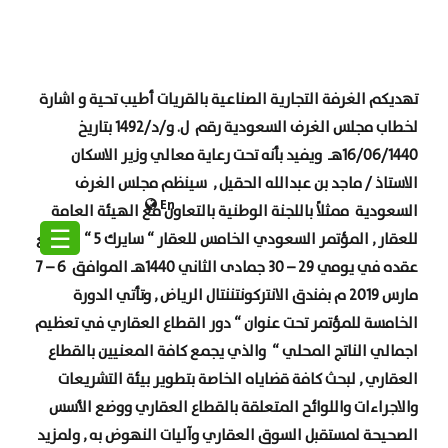
تهديكم الغرفة التجارية الصناعية بالقريات أطيب تحية و اشارة
لخطاب مجلس الغرف السعودية
رقم ل. و/د/1492 بتاريخ
16/06/1440هـ ويفيد بأنه تحت رعاية معالي وزير الاسكان
الاستاذ / ماجد بن عبدالله الحقيل , سينظم مجلس الغرف
En
السعودية ممثلاً باللجنة الوطنية بالتعاون مع الهيئة العامة
☰
للعقار , المؤتمر السعودي الخامس للعقار
“
سايرك 5
“
المزمع
عقده في يومي 29 – 30 جمادى الثاني 1440هـ الموافق 6 – 7
مارس 2019 م بفندق الانتركونتننتال الرياض , وتأتي الدورة
الخامسة للمؤتمر تحت عنوان
“
دور القطاع العقاري في تعظيم
اجمالي الناتج المحلي
“
والذي يجمع كافة المعنيين بالقطاع
العقاري , لبحث كافة قضاياه الخاصة بتطوير بيئة التشريعات
والاجراءات واللوائح المتعلقة بالقطاع العقاري ووضع الأسس
الصحيحة لمستقبل السوق العقاري وآليات النهوض به , ولمزيد