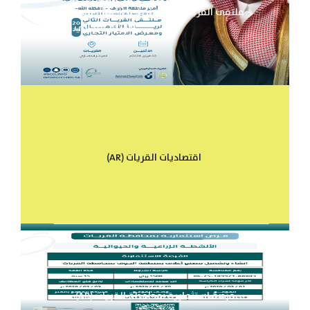
(AR) ملتقى القريات الثاني لريادة الأعمال ومعرض
الامتياز التجاري 2026م
(AR) اقتصاديات القريات
(AR) فرصة استثمارية بمحافظة القريات