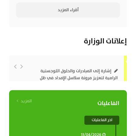
2026م 07:00 مساءً...
أقراء المزيد
إعلانات الوزارة
إشارة إلى المبادرات والحلول اللوجستية
الرامية لتعزيز مرونة سلاسل الإمداد في ظل
الظروف الراهنة، نأمل منكم التكرم بتعبئة
الاستبيان الخاص بـمرصد التحديات...
اقرأ المزيد
المزيد
الفاعليات
اخر الفاعليات
13/04/2026