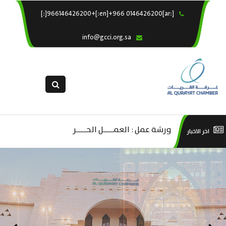
[:ar]966146426200+[:en]+966 0146426200[:]
×
الرئيسية
info@gcci.org.sa
خدماتنا
عن الغرفة
الإدارات والاقسام
القسم النسائى
التقديم الالكترونى
ليف
ورشة عمل : العمـــــل الحـــــر
است
اخر الاخبار
استبيان معوقات
صادية
منص
ة”