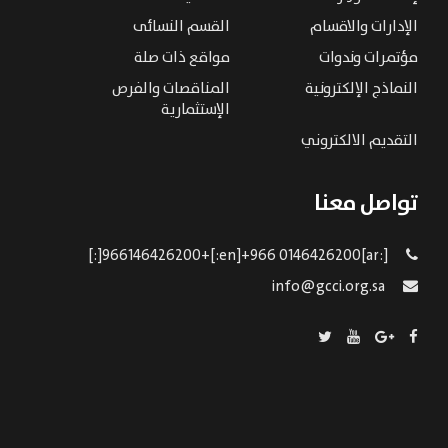
الإدارات والاقسام
القسم النسائى
مؤتمرات وندوات
مواقع ذات صلة
النماذج الإلكترونية
المناقصات والفرص
الإستثمارية
التقديم الالكتروني
تواصل معنا
[:ar]966146426200+[:en]+966 0146426200[:]
info@gcci.org.sa