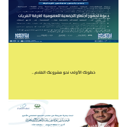
دعوة لحضور اجتماع الجمعية العمومية لغرفة القريات
خطوتك الأولى نحو مشروعك القادم ..
ملتقى القريات الثاني لريادة الأعمال ومعرض الامتياز