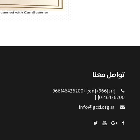
تواصل معنا
[:ar]966146426200+[:en]+966
0146426200[:]
info@gcci.org.sa