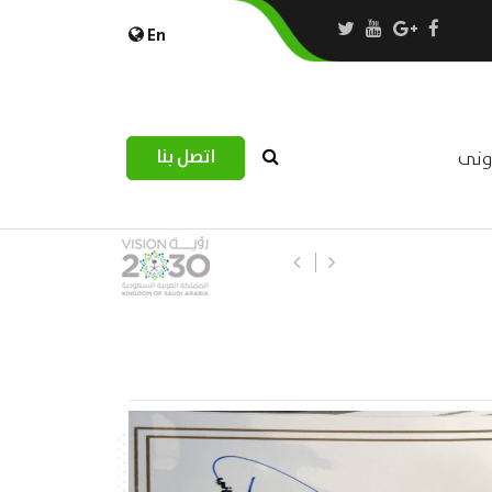
En
اتصل بنا
رونى
استبيان مرصد التحديات اللوجستية عب