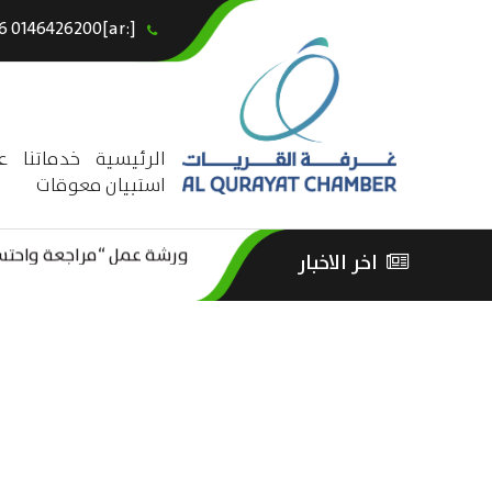
[:ar]966146426200+[:en]+966 0146426200[:]
×
الرئيسية
خدماتنا
ع
استبيان معوقات
ورشة عمل “مراجعة واحتساب
اخر الاخبار
ورشة عمل : العمـــــل الحـــ
الثقافة – السياحة”