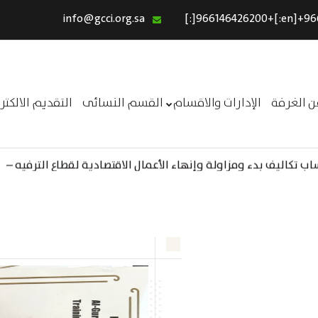
info@gcci.org.sa
الرئيسية
خدماتنا
عن الغرفة
ن الغرفة
الإدارات والاقسام
القسم النسائى
التقديم الالكت
الإدارات والاقسام
القسم النسائى
 تكاليف بدء ومزاولة وإنهاء الأعمال الاقتصادية لقطاع الترفيه –
ــر
التقديم الالكترونى
استبيان معوقات