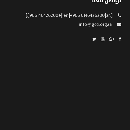
تواصل معنا
[:ar]966146426200+[:en]+966 0146426200[:]
info@gcci.org.sa