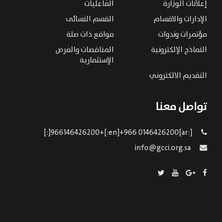
إعلانات الوزارة
الفاعليات
الإدارات والاقسام
القسم النسائى
مؤتمرات وندوات
مواقع ذات صلة
النماذج الإلكترونية
المناقصات والفرص
الإستثمارية
التقديم الالكتروني
تواصل معنا
[:ar]966146426200+[:en]+966 0146426200[:]
info@gcci.org.sa