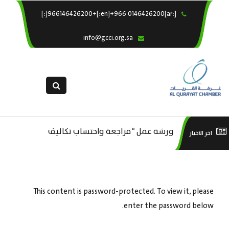
[:ar]966146426200+[:en]+966 0146426200[:]
×
الرئيسية
info@gcci.org.sa
خدماتنا
عن الغرفة
الإدارات والاقسام
القسم النسائى
التقديم الالكترونى
ورشة عمل “مراجعة واحتساب تكاليف
است
اخر الاخبار
ورشة عمل : العمـــــل الحـــــر
استبيان معوقات
بدء ومزاولة وإنهاء الأعمال الاقتصادية
منص
لقطاع الترفيه – الثقافة – السياحة”
This content is password-protected. To view it, please
enter the password below.