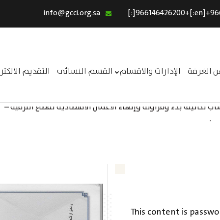
info@gcci.org.sa
الرئيسية
خدماتنا
عن الغرفة
ن الغرفة
الإدارات والاقسام
القسم النسائى
التقديم الالكت
الإدارات والاقسام
 تكاليف بدء ومزاولة وإنهاء الأعمال الاقتصادية لقطاع الترفيه –
القسم النسائى
ــر
التقديم الالكترونى
استبيان معوقات
This content is passwo