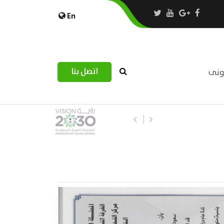
En
اتصل بنا
رونى
استبيان مرصد التحديات اللوجستية عب