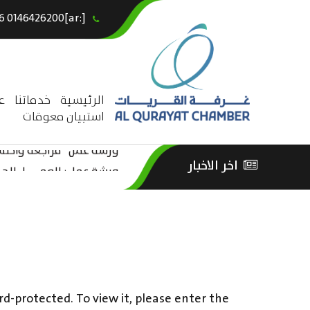
[:ar]966146426200+[:en]+966 0146426200[:]
×
الرئيسية
خدماتنا
ع
استبيان معوقات
ورشة عمل “مراجعة واحتساب
اخر الاخبار
ورشة عمل : العمـــــل الحـــ
الثقافة – السياحة”
rd-protected. To view it, please enter the