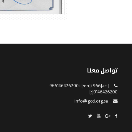
تواصل معنا
[:ar]966146426200+[:en]+966
0146426200[:]
info@gcci.org.sa