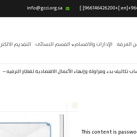
info@gcci.org.sa
الرئيسية
خدماتنا
عن الغرفة
ن الغرفة
الإدارات والاقسام
القسم النسائى
التقديم الالكت
الإدارات والاقسام
القسم النسائى
 تكاليف بدء ومزاولة وإنهاء الأعمال الاقتصادية لقطاع الترفيه –
ــر
التقديم الالكترونى
استبيان معوقات
This content is passwo