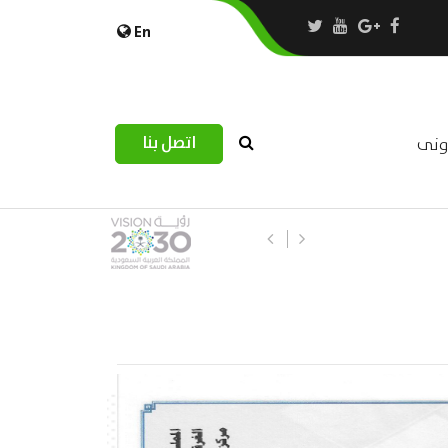
En
اتصل بنا
رونى
استبيان مرصد التحديات اللوجستية عب