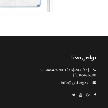
تواصل معنا
[:ar]966146426200+[:en]+966
0146426200[:]
info@gcci.org.sa