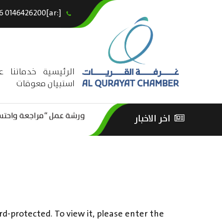
[:ar]966146426200+[:en]+966 0146426200[:]
×
الرئيسية
خدماتنا
ع
استبيان معوقات
ورشة عمل “مراجعة واحتساب
اخر الاخبار
ورشة عمل : العمـــــل الحـــ
الثقافة – السياحة”
rd-protected. To view it, please enter the