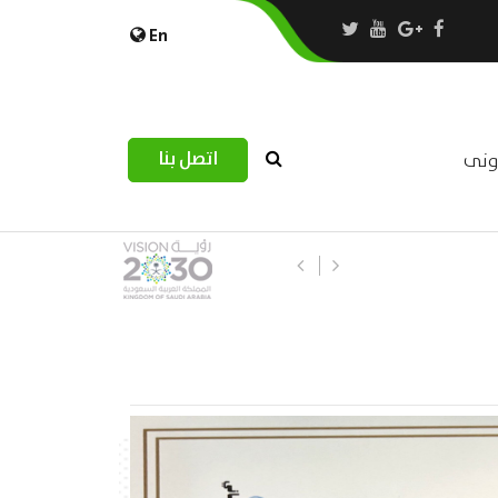
En
اتصل بنا
رونى
استبيان مرصد التحديات اللوجستية عب