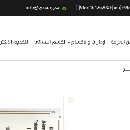
info@gcci.org.sa
الرئيسية
خدماتنا
عن الغرفة
ن الغرفة
الإدارات والاقسام
القسم النسائى
التقديم الالكت
الإدارات والاقسام
القسم النسائى
ــر
التقديم الالكترونى
استبيان معوقات