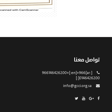
تواصل معنا
[:ar]966146426200+[:en]+966
0146426200[:]
info@gcci.org.sa