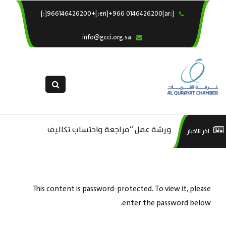
[:ar]966146426200+[:en]+966 0146426200[:]
×
الرئيسية
info@gcci.org.sa
خدماتنا
عن الغرفة
الإدارات والاقسام
القسم النسائى
التقديم الالكترونى
م ..
ورشة عمل “مراجعة واحتساب تكاليف
ورش
اخر الاخبار
استبيان معوقات
بدء ومزاولة وإنهاء الأعمال الاقتصادية
لقطاع الترفيه – الثقافة – السياحة”
This content is password-protected. To view it, please
enter the password below.