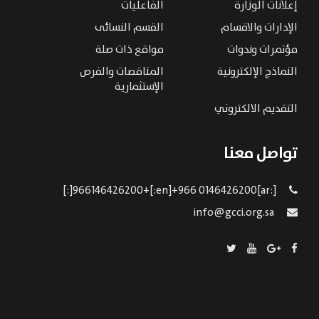
إعلانات الوزارة
الفاعليات
الإدارات والاقسام
القسم النسائى
مؤتمرات وندوات
مواقع ذات صلة
النماذج الإلكترونية
المناقصات والفرص
الإستثمارية
التقديم الالكتروني
تواصل معنا
[:ar]966146426200+[:en]+966 0146426200[:]
info@gcci.org.sa