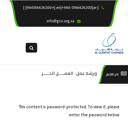
[:ar]966146426200+[:en]+966 0146426200[:]
×
الرئيسية
info@gcci.org.sa
خدماتنا
عن الغرفة
الإدارات والاقسام
القسم النسائى
التقديم الالكترونى
ليف
ورشة عمل : العمـــــل الحـــــر
است
اخر الاخبار
استبيان معوقات
صادية
منص
ة”
This content is password-protected. To view it, please
enter the password below.