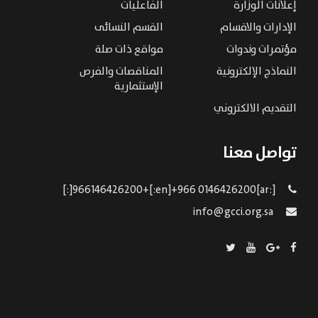
إعلانات الوزارة
الفاعليات
الإدارات والاقسام
القسم النسائى
مؤتمرات وندوات
مواقع ذات صلة
النماذج الإلكترونية
المناقصات والفرص
الإستثمارية
التقديم الالكتروني
تواصل معنا
[:ar]966146426200+[:en]+966 0146426200[:]
info@gcci.org.sa