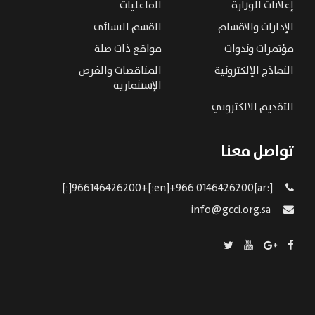
إعلانات الوزارة
الفاعليات
الإدارات والاقسام
القسم النسائى
مؤتمرات وندوات
مواقع ذات صلة
النماذج الإلكترونية
المناقصات والفرص
الإستثمارية
التقديم الالكتروني
تواصل معنا
[:ar]966146426200+[:en]+966 0146426200[:]
info@gcci.org.sa