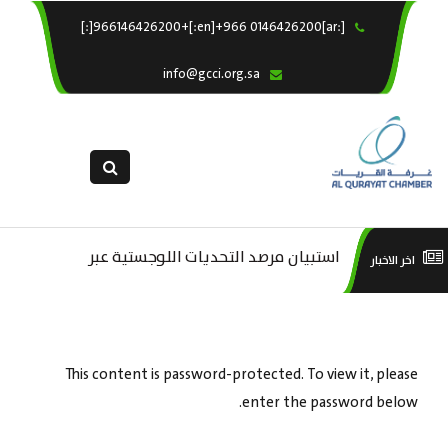
[:ar]966146426200+[:en]+966 0146426200[:]
×
الرئيسية
info@gcci.org.sa
خدماتنا
عن الغرفة
الإدارات والاقسام
القسم النسائى
التقديم الالكترونى
استبيان مرصد التحديات اللوجستية عبر
دع
اخر الاخبار
استبيان معوقات
منصة الاشتراكات
ال
This content is password-protected. To view it, please
enter the password below.