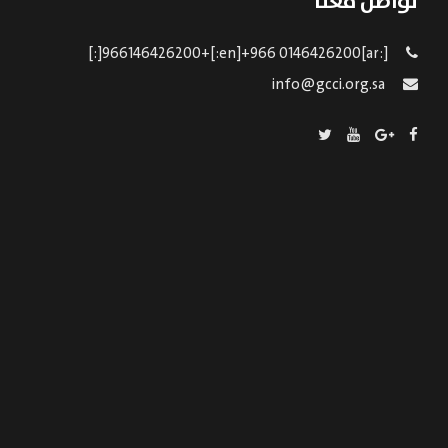
تواصل معنا
[:ar]966146426200+[:en]+966 0146426200[:]
info@gcci.org.sa