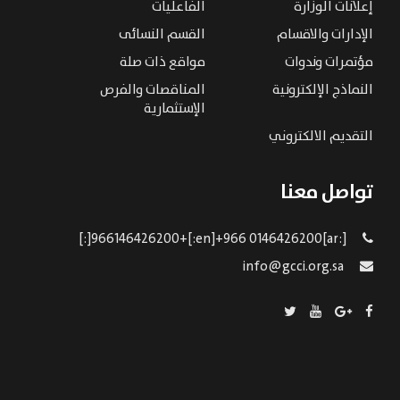
إعلانات الوزارة
الفاعليات
الإدارات والاقسام
القسم النسائى
مؤتمرات وندوات
مواقع ذات صلة
النماذج الإلكترونية
المناقصات والفرص
الإستثمارية
التقديم الالكتروني
تواصل معنا
[:ar]966146426200+[:en]+966 0146426200[:]
info@gcci.org.sa