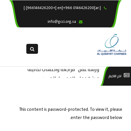
[:ar]966146426200+[:en]+966 0146426200[:]
×
الرئيسية
info@gcci.org.sa
خدماتنا
عن الغرفة
الإدارات والاقسام
القسم النسائى
ورشة عمل “مراجعة واحتساب تكاليف
التقديم الالكترونى
است
ورشة عمل : العمـــــل الحـــــر
اخر الاخبار
بدء ومزاولة وإنهاء الأعمال الاقتصادية
استبيان معوقات
منص
لقطاع الترفيه – الثقافة – السياحة”
This content is password-protected. To view it, please
enter the password below.