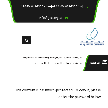
[:ar]966146426200+[:en]+966 0146426200[:]
×
الرئيسية
info@gcci.org.sa
خدماتنا
عن الغرفة
الإدارات والاقسام
القسم النسائى
ورشة عمل “مراجعة واحتساب تكاليف
التقديم الالكترونى
است
ورشة عمل : العمـــــل الحـــــر
اخر الاخبار
بدء ومزاولة وإنهاء الأعمال الاقتصادية
استبيان معوقات
منص
لقطاع الترفيه – الثقافة – السياحة”
This content is password-protected. To view it, please
enter the password below.