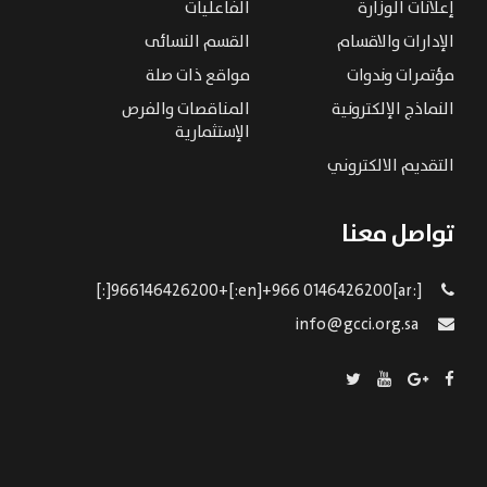
إعلانات الوزارة
الفاعليات
الإدارات والاقسام
القسم النسائى
مؤتمرات وندوات
مواقع ذات صلة
النماذج الإلكترونية
المناقصات والفرص
الإستثمارية
التقديم الالكتروني
تواصل معنا
[:ar]966146426200+[:en]+966 0146426200[:]
info@gcci.org.sa