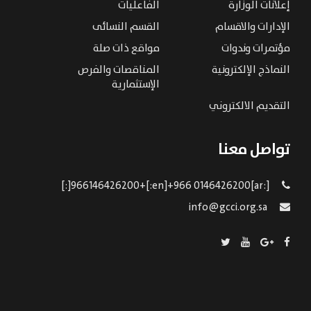
إعلانات الوزارة
الفاعليات
الإدارات والاقسام
القسم النسائى
مؤتمرات وندوات
مواقع ذات صلة
النماذج الإلكترونية
المناقصات والفرص
الإستثمارية
التقديم الالكتروني
تواصل معنا
[:ar]966146426200+[:en]+966 0146426200[:]
info@gcci.org.sa