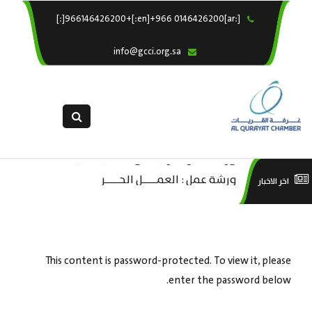
[:ar]966146426200+[:en]+966 0146426200[:]
×
الرئيسية
info@gcci.org.sa
خدماتنا
عن الغرفة
الإدارات والاقسام
القسم النسائى
ورشة عمل “مراجعة واحتساب تكاليف
التقديم الالكترونى
است
ورشة عمل : العمـــــل الحـــــر
اخر الاخبار
بدء ومزاولة وإنهاء الأعمال الاقتصادية
استبيان معوقات
منص
لقطاع الترفيه – الثقافة – السياحة”
This content is password-protected. To view it, please
enter the password below.