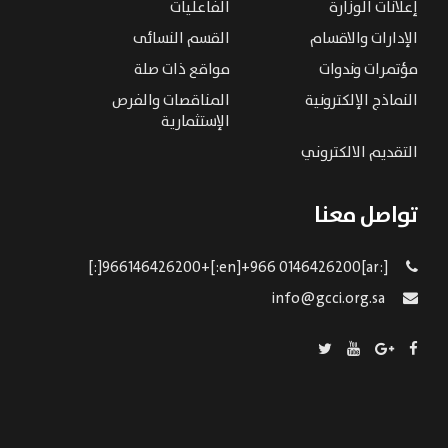
إعلانات الوزارة
الفاعليات
الإدارات والاقسام
القسم النسائى
مؤتمرات وندوات
مواقع ذات صلة
النماذج الإلكترونية
المناقصات والفرص
الإستثمارية
التقديم الالكتروني
تواصل معنا
[:ar]966146426200+[:en]+966 0146426200[:]
info@gcci.org.sa