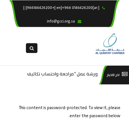
[:ar]966146426200+[:en]+966 0146426200[:]
×
الرئيسية
info@gcci.org.sa
خدماتنا
عن الغرفة
الإدارات والاقسام
القسم النسائى
التقديم الالكترونى
م ..
ورشة عمل “مراجعة واحتساب تكاليف
ورش
اخر الاخبار
استبيان معوقات
بدء ومزاولة وإنهاء الأعمال الاقتصادية
لقطاع الترفيه – الثقافة – السياحة”
This content is password-protected. To view it, please
enter the password below.