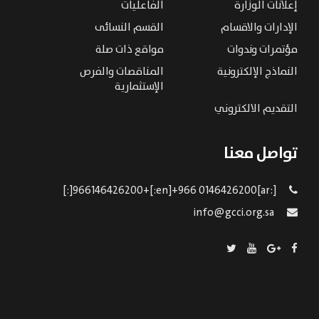
إعلانات الوزارة
الفاعليات
الإدارات والاقسام
القسم النسائى
مؤتمرات وندوات
مواقع ذات صلة
النماذج الإلكترونية
المناقصات والفرص
الإستثمارية
التقديم الالكتروني
تواصل معنا
[:ar]966146426200+[:en]+966 0146426200[:]
info@gcci.org.sa