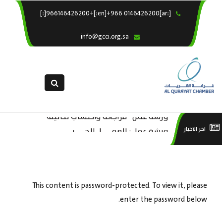
[:ar]966146426200+[:en]+966 0146426200[:]
×
الرئيسية
info@gcci.org.sa
خدماتنا
عن الغرفة
الإدارات والاقسام
القسم النسائى
ورشة عمل “مراجعة واحتساب تكاليف
التقديم الالكترونى
است
ورشة عمل : العمـــــل الحـــــر
اخر الاخبار
بدء ومزاولة وإنهاء الأعمال الاقتصادية
استبيان معوقات
منص
لقطاع الترفيه – الثقافة – السياحة”
This content is password-protected. To view it, please
enter the password below.