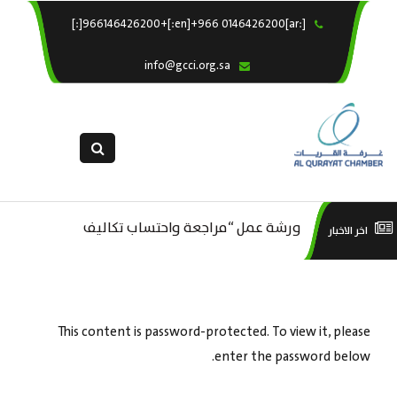
[:ar]966146426200+[:en]+966 0146426200[:]
×
الرئيسية
info@gcci.org.sa
خدماتنا
عن الغرفة
الإدارات والاقسام
القسم النسائى
التقديم الالكترونى
ورشة عمل “مراجعة واحتساب تكاليف
است
اخر الاخبار
ورشة عمل : العمـــــل الحـــــر
استبيان معوقات
بدء ومزاولة وإنهاء الأعمال الاقتصادية
منص
لقطاع الترفيه – الثقافة – السياحة”
This content is password-protected. To view it, please
enter the password below.