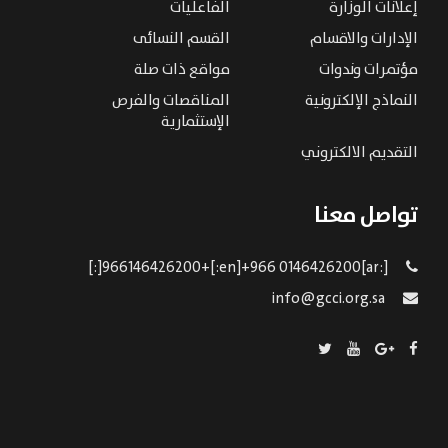
إعلانات الوزارة
الفاعليات
الإدارات والاقسام
القسم النسائى
مؤتمرات وندوات
مواقع ذات صلة
النماذج الإلكترونية
المناقصات والفرص
الإستثمارية
التقديم الالكتروني
تواصل معنا
[:ar]966146426200+[:en]+966 0146426200[:]
info@gcci.org.sa