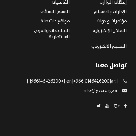
إعلانات الوزارة
الفاعليات
الإدارات والاقسام
القسم النسائى
مؤتمرات وندوات
مواقع ذات صلة
النماذج الإلكترونية
المناقصات والفرص
الإستثمارية
التقديم الالكتروني
تواصل معنا
[:ar]966146426200+[:en]+966 0146426200[:]
info@gcci.org.sa