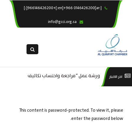
[:ar]966146426200+[:en]+966 0146426200[:]
×
الرئيسية
info@gcci.org.sa
خدماتنا
عن الغرفة
الإدارات والاقسام
القسم النسائى
التقديم الالكترونى
ورشة عمل “مراجعة واحتساب تكاليف
است
اخر الاخبار
ورشة عمل : العمـــــل الحـــــر
استبيان معوقات
بدء ومزاولة وإنهاء الأعمال الاقتصادية
منص
لقطاع الترفيه – الثقافة – السياحة”
This content is password-protected. To view it, please
enter the password below.