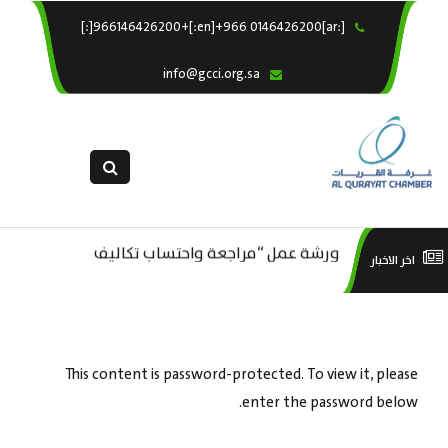
[:ar]966146426200+[:en]+966 0146426200[:]
×
الرئيسية
info@gcci.org.sa
خدماتنا
عن الغرفة
الإدارات والاقسام
القسم النسائى
ورشة عمل “مراجعة واحتساب تكاليف
التقديم الالكترونى
است
اخر الاخبار
ورشة عمل : العمـــــل الحـــــر
بدء ومزاولة وإنهاء الأعمال الاقتصادية
استبيان معوقات
منص
لقطاع الترفيه – الثقافة – السياحة”
This content is password-protected. To view it, please
enter the password below.