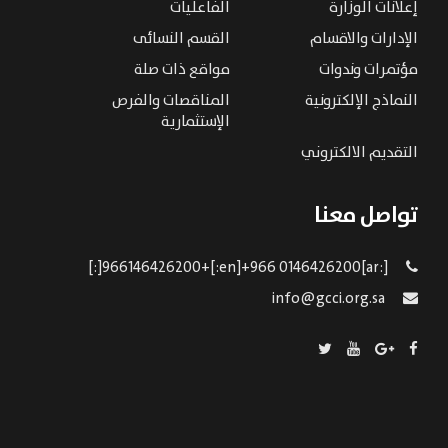
إعلانات الوزارة
الفاعليات
الإدارات والاقسام
القسم النسائى
مؤتمرات وندوات
مواقع ذات صلة
النماذج الإلكترونية
المناقصات والفرص
الإستثمارية
التقديم الالكتروني
تواصل معنا
[:ar]966146426200+[:en]+966 0146426200[:]
info@gcci.org.sa