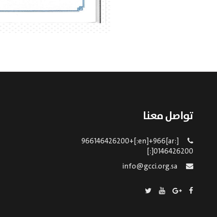
تواصل معنا
[:ar]966146426200+[:en]+966
0146426200[:]
info@gcci.org.sa