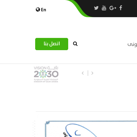
En
اتصل بنا
رونى
استبيان مرصد التحديات اللوجستية عب