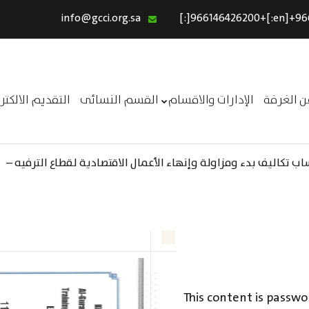
info@gcci.org.sa
الرئيسية
خدماتنا
عن الغرفة
ن الغرفة
الإدارات والاقسام
القسم النسائى
التقديم الالكت
الإدارات والاقسام
القسم النسائى
 تكاليف بدء ومزاولة وإنهاء الأعمال الاقتصادية لقطاع الترفيه –
ــر
التقديم الالكترونى
استبيان معوقات
This content is passwo