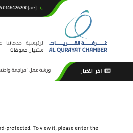
[:ar]966146426200+[:en]+966 0146426200[:]
×
الرئيسية
خدماتنا
ع
استبيان معوقات
ورشة عمل “مراجعة واحتساب
اخر الاخبار
ورشة عمل : العمـــــل الحـــ
الثقافة – السياحة”
rd-protected. To view it, please enter the