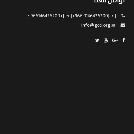
تواصل معنا
[:ar]966146426200+[:en]+966 0146426200[:]
info@gcci.org.sa