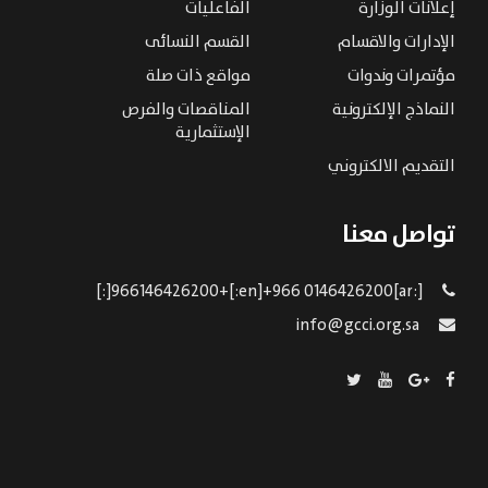
إعلانات الوزارة
الفاعليات
الإدارات والاقسام
القسم النسائى
مؤتمرات وندوات
مواقع ذات صلة
النماذج الإلكترونية
المناقصات والفرص
الإستثمارية
التقديم الالكتروني
تواصل معنا
[:ar]966146426200+[:en]+966 0146426200[:]
info@gcci.org.sa