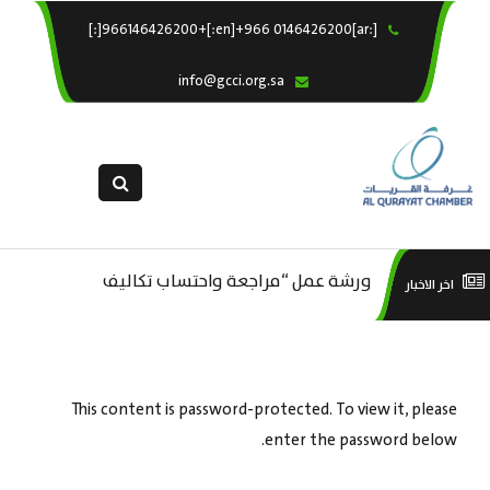
[:ar]966146426200+[:en]+966 0146426200[:]
×
الرئيسية
info@gcci.org.sa
خدماتنا
عن الغرفة
الإدارات والاقسام
القسم النسائى
التقديم الالكترونى
ورشة عمل “مراجعة واحتساب تكاليف
است
اخر الاخبار
ورشة عمل : العمـــــل الحـــــر
استبيان معوقات
بدء ومزاولة وإنهاء الأعمال الاقتصادية
منص
لقطاع الترفيه – الثقافة – السياحة”
This content is password-protected. To view it, please
enter the password below.