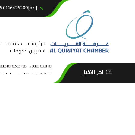
[:ar]966146426200+[:en]+966 0146426200[:]
×
الرئيسية
خدماتنا
ع
استبيان معوقات
ورشة عمل “مراجعة واحتساب
اخر الاخبار
ورشة عمل : العمـــــل الحـــ
الثقافة – السياحة”