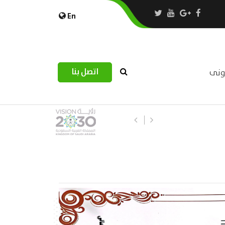
En
اتصل بنا
رونى
استبيان مرصد التحديات اللوجستية عب