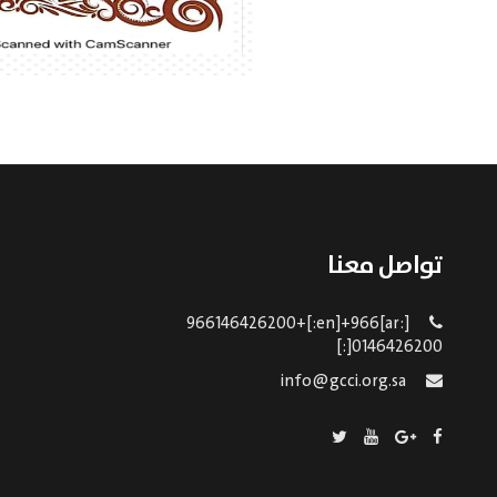
تواصل معنا
[:ar]966146426200+[:en]+966
0146426200[:]
info@gcci.org.sa