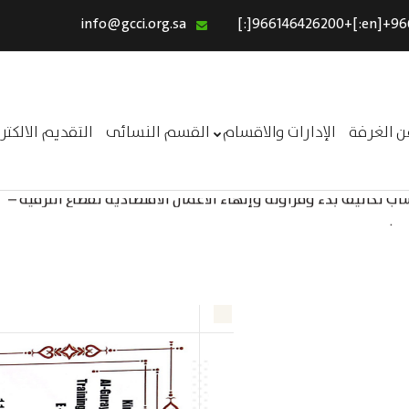
info@gcci.org.sa
الرئيسية
خدماتنا
عن الغرفة
ن الغرفة
الإدارات والاقسام
القسم النسائى
التقديم الالكت
الإدارات والاقسام
 تكاليف بدء ومزاولة وإنهاء الأعمال الاقتصادية لقطاع الترفيه –
القسم النسائى
ــر
التقديم الالكترونى
استبيان معوقات