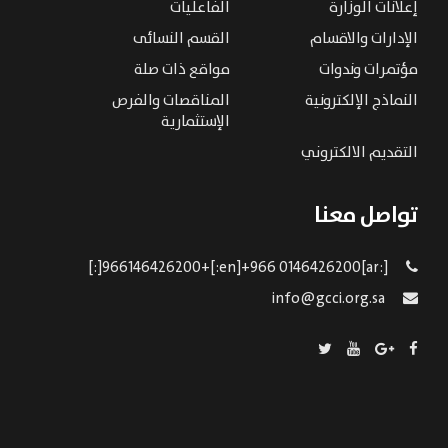
إعلانات الوزارة
الفاعليات
الإدارات والاقسام
القسم النسائى
مؤتمرات وندوات
مواقع ذات صلة
النماذج الإلكترونية
المناقصات والفرص
الإستثمارية
التقديم الالكتروني
تواصل معنا
[:ar]966146426200+[:en]+966 0146426200[:]
info@gcci.org.sa