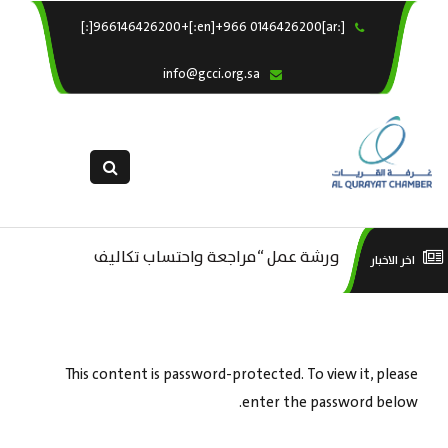
[:ar]966146426200+[:en]+966 0146426200[:]
×
الرئيسية
info@gcci.org.sa
خدماتنا
عن الغرفة
الإدارات والاقسام
القسم النسائى
التقديم الالكترونى
م ..
ورشة عمل “مراجعة واحتساب تكاليف
ورش
اخر الاخبار
استبيان معوقات
بدء ومزاولة وإنهاء الأعمال الاقتصادية
لقطاع الترفيه – الثقافة – السياحة”
This content is password-protected. To view it, please
enter the password below.