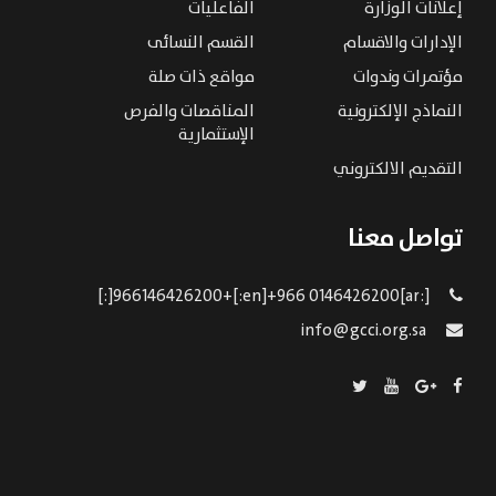
إعلانات الوزارة
الفاعليات
الإدارات والاقسام
القسم النسائى
مؤتمرات وندوات
مواقع ذات صلة
النماذج الإلكترونية
المناقصات والفرص
الإستثمارية
التقديم الالكتروني
تواصل معنا
[:ar]966146426200+[:en]+966 0146426200[:]
info@gcci.org.sa