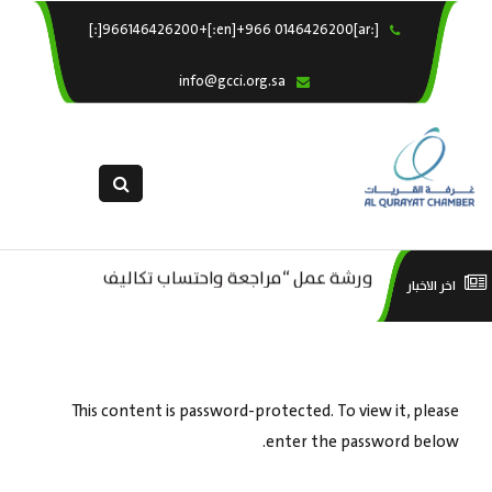
[:ar]966146426200+[:en]+966 0146426200[:]
×
الرئيسية
info@gcci.org.sa
خدماتنا
عن الغرفة
الإدارات والاقسام
القسم النسائى
ورشة عمل “مراجعة واحتساب تكاليف
التقديم الالكترونى
است
اخر الاخبار
ورشة عمل : العمـــــل الحـــــر
بدء ومزاولة وإنهاء الأعمال الاقتصادية
استبيان معوقات
منص
لقطاع الترفيه – الثقافة – السياحة”
This content is password-protected. To view it, please
enter the password below.