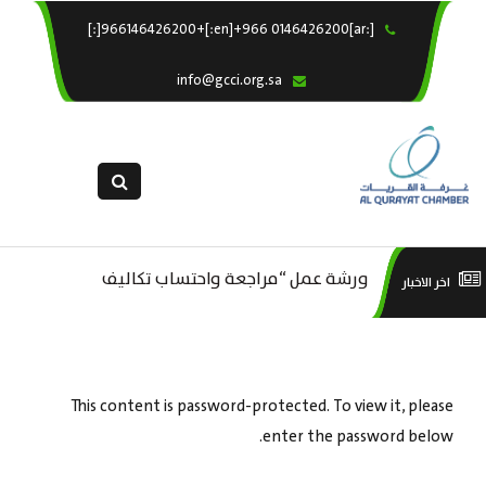
[:ar]966146426200+[:en]+966 0146426200[:]
×
الرئيسية
info@gcci.org.sa
خدماتنا
عن الغرفة
الإدارات والاقسام
القسم النسائى
التقديم الالكترونى
م ..
ورشة عمل “مراجعة واحتساب تكاليف
ورش
اخر الاخبار
استبيان معوقات
بدء ومزاولة وإنهاء الأعمال الاقتصادية
لقطاع الترفيه – الثقافة – السياحة”
This content is password-protected. To view it, please
enter the password below.