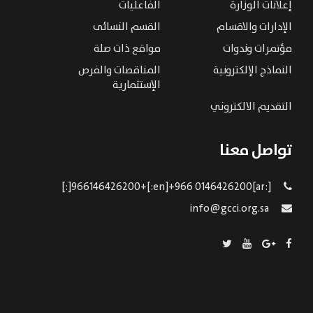
إعلانات الوزارة
الفاعليات
الإدارات والاقسام
القسم النسائى
مؤتمرات وندوات
مواقع ذات صلة
النماذج الإلكترونية
المناقصات والفرص
الإستثمارية
التقديم الالكتروني
تواصل معنا
[:ar]966146426200+[:en]+966 0146426200[:]
info@gcci.org.sa