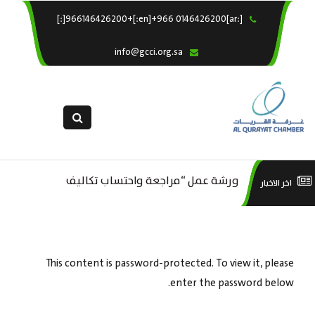
[:ar]966146426200+[:en]+966 0146426200[:]
×
الرئيسية
info@gcci.org.sa
خدماتنا
عن الغرفة
الإدارات والاقسام
القسم النسائى
التقديم الالكترونى
ورشة عمل “مراجعة واحتساب تكاليف
است
اخر الاخبار
ورشة عمل : العمـــــل الحـــــر
استبيان معوقات
بدء ومزاولة وإنهاء الأعمال الاقتصادية
منص
لقطاع الترفيه – الثقافة – السياحة”
This content is password-protected. To view it, please
enter the password below.