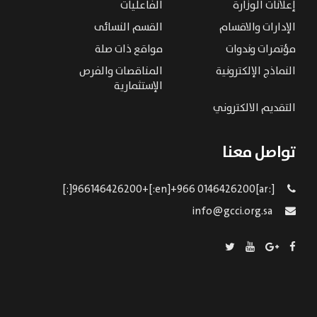
إعلانات الوزارة
الفاعليات
الإدارات والاقسام
القسم النسائى
مؤتمرات وندوات
مواقع ذات صلة
النماذج الإلكترونية
المناقصات والفرص
الإستثمارية
التقديم الالكتروني
تواصل معنا
[:ar]966146426200+[:en]+966 0146426200[:]
info@gcci.org.sa