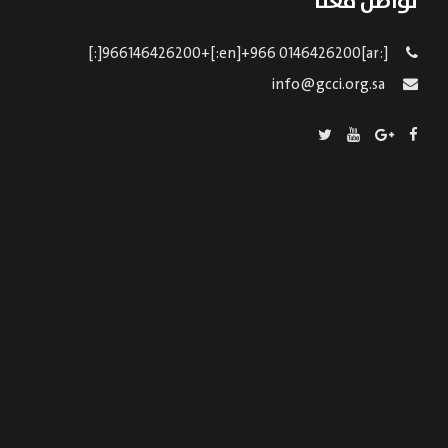
تواصل معنا
[:ar]966146426200+[:en]+966 0146426200[:]
info@gcci.org.sa