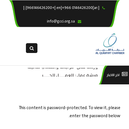
[:ar]966146426200+[:en]+966 0146426200[:]
×
الرئيسية
info@gcci.org.sa
خدماتنا
عن الغرفة
الإدارات والاقسام
القسم النسائى
ورشة عمل “مراجعة واحتساب تكاليف
التقديم الالكترونى
است
ورشة عمل : العمـــــل الحـــــر
اخر الاخبار
بدء ومزاولة وإنهاء الأعمال الاقتصادية
استبيان معوقات
منص
لقطاع الترفيه – الثقافة – السياحة”
This content is password-protected. To view it, please
enter the password below.