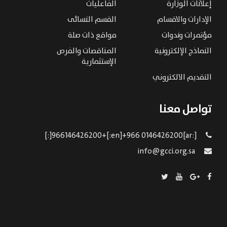
إعلانات الوزارة
الفاعليات
الإدارات والاقسام
القسم النسائى
مؤتمرات وندوات
مواقع ذات صلة
النماذج الإلكترونية
المناقصات والفرص
الإستثمارية
التقديم الالكتروني
تواصل معنا
[:ar]966146426200+[:en]+966 0146426200[:]
info@gcci.org.sa