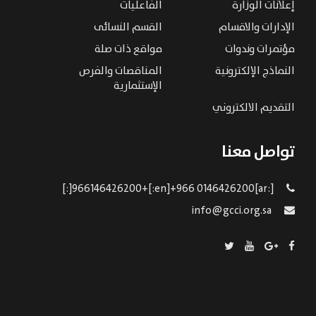
إعلانات الوزارة
الفاعليات
الإدارات والاقسام
القسم النسائى
مؤتمرات وندوات
مواقع ذات صلة
النماذج الإلكترونية
المناقصات والفرص
الإستثمارية
التقديم الالكتروني
تواصل معنا
[:ar]966146426200+[:en]+966 0146426200[:]
info@gcci.org.sa