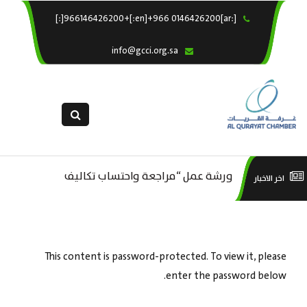
[:ar]966146426200+[:en]+966 0146426200[:]
×
الرئيسية
info@gcci.org.sa
خدماتنا
عن الغرفة
الإدارات والاقسام
القسم النسائى
التقديم الالكترونى
ورشة عمل “مراجعة واحتساب تكاليف
است
اخر الاخبار
ورشة عمل : العمـــــل الحـــــر
استبيان معوقات
بدء ومزاولة وإنهاء الأعمال الاقتصادية
منص
لقطاع الترفيه – الثقافة – السياحة”
This content is password-protected. To view it, please
enter the password below.