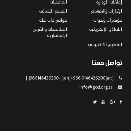
إعلانات الوزارة
الفاعليات
الإدارات والاقسام
القسم النسائى
مؤتمرات وندوات
مواقع ذات صلة
النماذج الإلكترونية
المناقصات والفرص
الإستثمارية
التقديم الالكتروني
تواصل معنا
[:ar]966146426200+[:en]+966 0146426200[:]
info@gcci.org.sa