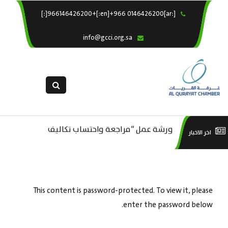
[:ar]966146426200+[:en]+966 0146426200[:]
×
الرئيسية
info@gcci.org.sa
خدماتنا
عن الغرفة
الإدارات والاقسام
القسم النسائى
ورشة عمل “مراجعة واحتساب تكاليف
التقديم الالكترونى
است
اخر الاخبار
ورشة عمل : العمـــــل الحـــــر
بدء ومزاولة وإنهاء الأعمال الاقتصادية
استبيان معوقات
منص
لقطاع الترفيه – الثقافة – السياحة”
This content is password-protected. To view it, please
enter the password below.