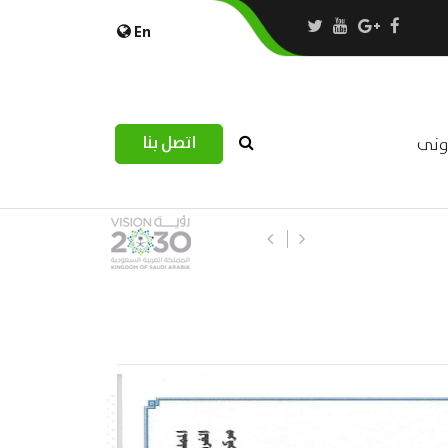
En
اتصل بنا
رونى
استبيان مرصد التحديات اللوجستية عب