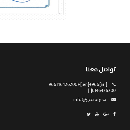
تواصل معنا
[:ar]966146426200+[:en]+966
0146426200[:]
info@gcci.org.sa