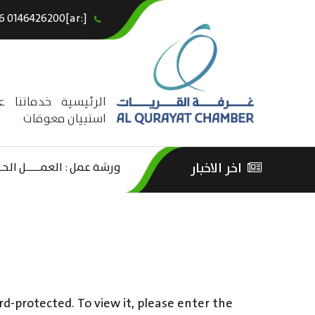
[:ar]966146426200+[:en]+966 0146426200[:]
×
الرئيسية
خدماتنا
ع
استبيان معوقات
لترفيه –
اخر الاخبار
ورشة عمل : العمـــــل الحـــ
rd-protected. To view it, please enter the