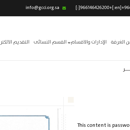
info@gcci.org.sa
الرئيسية
خدماتنا
عن الغرفة
ن الغرفة
الإدارات والاقسام
القسم النسائى
التقديم الالكت
الإدارات والاقسام
القسم النسائى
ــر
التقديم الالكترونى
استبيان معوقات
This content is passwo