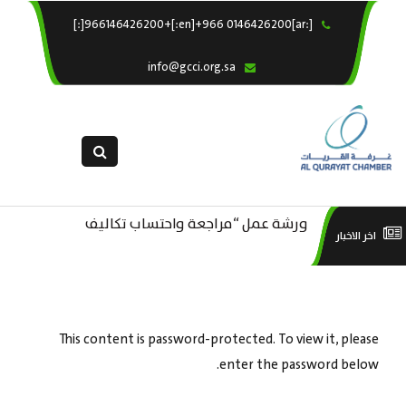
[:ar]966146426200+[:en]+966 0146426200[:]
×
الرئيسية
info@gcci.org.sa
خدماتنا
عن الغرفة
الإدارات والاقسام
القسم النسائى
ورشة عمل “مراجعة واحتساب تكاليف
التقديم الالكترونى
است
اخر الاخبار
ورشة عمل : العمـــــل الحـــــر
بدء ومزاولة وإنهاء الأعمال الاقتصادية
استبيان معوقات
منص
لقطاع الترفيه – الثقافة – السياحة”
This content is password-protected. To view it, please
enter the password below.