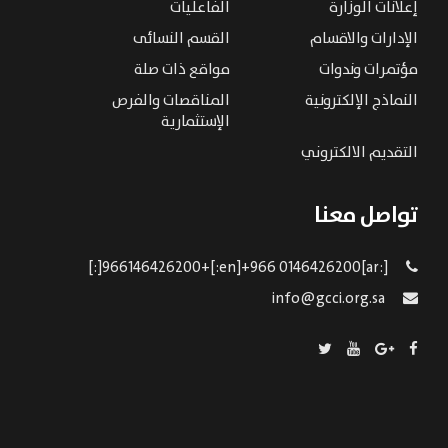
إعلانات الوزارة
الفاعليات
الإدارات والاقسام
القسم النسائى
مؤتمرات وندوات
مواقع ذات صلة
النماذج الإلكترونية
المناقصات والفرص
الإستثمارية
التقديم الالكتروني
تواصل معنا
[:ar]966146426200+[:en]+966 0146426200[:]
info@gcci.org.sa