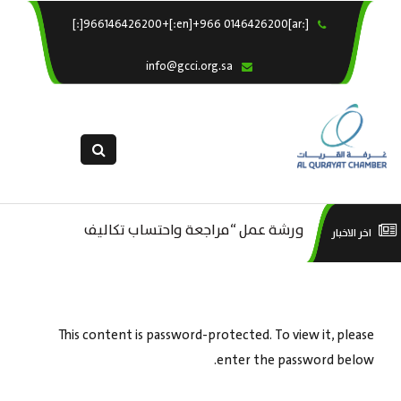
[:ar]966146426200+[:en]+966 0146426200[:]
×
الرئيسية
info@gcci.org.sa
خدماتنا
عن الغرفة
الإدارات والاقسام
القسم النسائى
ورشة عمل “مراجعة واحتساب تكاليف
التقديم الالكترونى
است
اخر الاخبار
ورشة عمل : العمـــــل الحـــــر
بدء ومزاولة وإنهاء الأعمال الاقتصادية
استبيان معوقات
منص
لقطاع الترفيه – الثقافة – السياحة”
This content is password-protected. To view it, please
enter the password below.