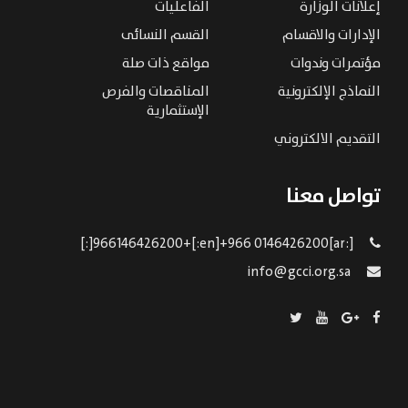
إعلانات الوزارة
الفاعليات
الإدارات والاقسام
القسم النسائى
مؤتمرات وندوات
مواقع ذات صلة
النماذج الإلكترونية
المناقصات والفرص
الإستثمارية
التقديم الالكتروني
تواصل معنا
[:ar]966146426200+[:en]+966 0146426200[:]
info@gcci.org.sa