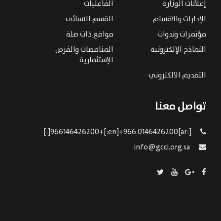
إعلانات الوزارة
الفاعليات
الإدارات والاقسام
القسم النسائى
مؤتمرات وندوات
مواقع ذات صلة
النماذج الإلكترونية
المناقصات والفرص
الإستثمارية
التقديم الالكتروني
تواصل معنا
[:ar]966146426200+[:en]+966 0146426200[:]
info@gcci.org.sa