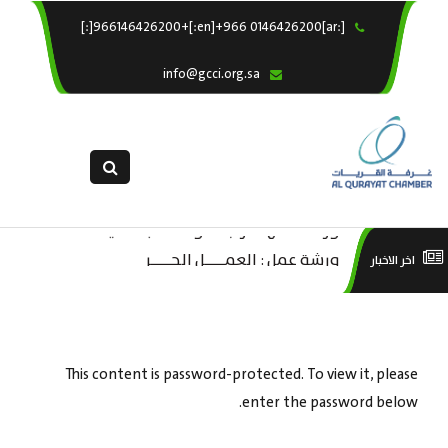
[:ar]966146426200+[:en]+966 0146426200[:]
×
الرئيسية
info@gcci.org.sa
خدماتنا
عن الغرفة
الإدارات والاقسام
القسم النسائى
ورشة عمل “مراجعة واحتساب تكاليف
التقديم الالكترونى
است
ورشة عمل : العمـــــل الحـــــر
اخر الاخبار
بدء ومزاولة وإنهاء الأعمال الاقتصادية
استبيان معوقات
منص
لقطاع الترفيه – الثقافة – السياحة”
This content is password-protected. To view it, please
enter the password below.