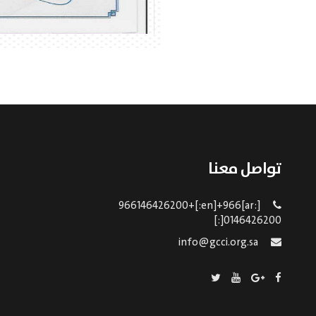
تواصل معنا
[:ar]966146426200+[:en]+966
0146426200[:]
info@gcci.org.sa