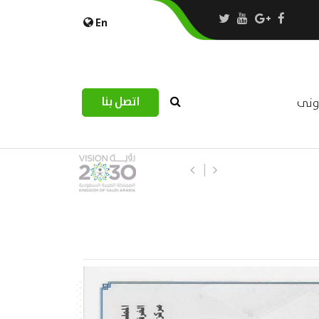
En
اتصل بنا
رونى
استبيان مرصد التحديات اللوجستية عب