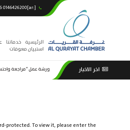
[:ar]966146426200+[:en]+966 0146426200[:]
×
الرئيسية
خدماتنا
ع
استبيان معوقات
ورشة عمل “مراجعة واحتساب
اخر الاخبار
ورشة عمل : العمـــــل الحـــ
الثقافة – السياحة”
rd-protected. To view it, please enter the