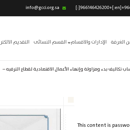
info@gcci.org.sa
الرئيسية
خدماتنا
عن الغرفة
ن الغرفة
الإدارات والاقسام
القسم النسائى
التقديم الالكت
الإدارات والاقسام
القسم النسائى
 تكاليف بدء ومزاولة وإنهاء الأعمال الاقتصادية لقطاع الترفيه –
التقديم الالكترونى
ــر
استبيان معوقات
This content is passwo