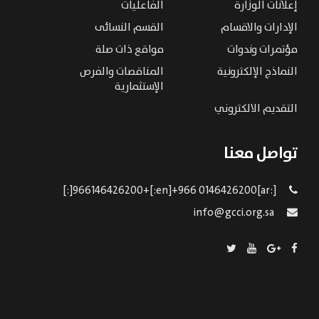
إعلانات الوزارة
الفاعليات
الإدارات والاقسام
القسم النسائى
مؤتمرات وندوات
مواقع ذات صلة
النماذج الإلكترونية
المناقصات والفرص
الإستثمارية
التقديم الالكتروني
تواصل معنا
[:ar]966146426200+[:en]+966 0146426200[:]
info@gcci.org.sa