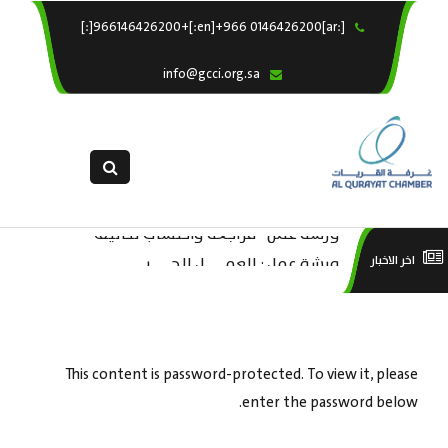
[:ar]966146426200+[:en]+966 0146426200[:]
×
الرئيسية
info@gcci.org.sa
خدماتنا
عن الغرفة
الإدارات والاقسام
القسم النسائى
ورشة عمل “مراجعة واحتساب تكاليف
التقديم الالكترونى
است
ورشة عمل : العمـــــل الحـــــر
اخر الاخبار
بدء ومزاولة وإنهاء الأعمال الاقتصادية
استبيان معوقات
منص
لقطاع الترفيه – الثقافة – السياحة”
This content is password-protected. To view it, please
enter the password below.