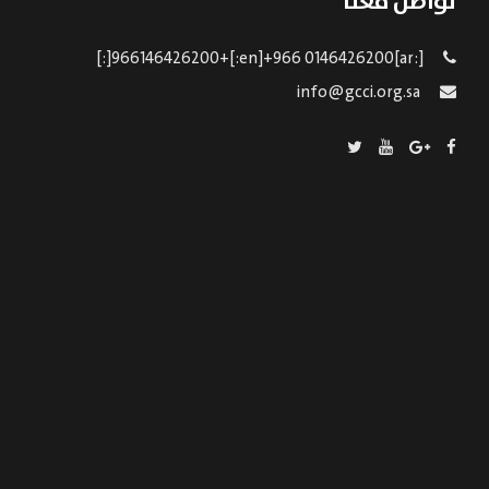
تواصل معنا
[:ar]966146426200+[:en]+966 0146426200[:]
info@gcci.org.sa