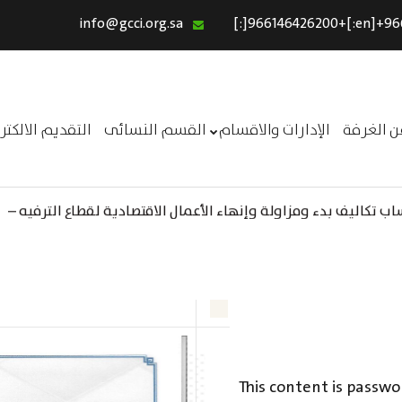
info@gcci.org.sa
الرئيسية
خدماتنا
عن الغرفة
ن الغرفة
الإدارات والاقسام
القسم النسائى
التقديم الالكت
الإدارات والاقسام
القسم النسائى
 تكاليف بدء ومزاولة وإنهاء الأعمال الاقتصادية لقطاع الترفيه –
ــر
التقديم الالكترونى
استبيان معوقات
This content is passwo