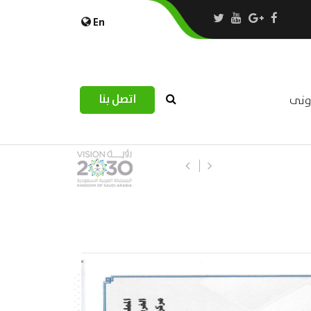
En
اتصل بنا
رونى
استبيان مرصد التحديات اللوجستية عب