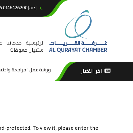
[:ar]966146426200+[:en]+966 0146426200[:]
×
الرئيسية
خدماتنا
ع
استبيان معوقات
ورشة عمل “مراجعة واحتساب
اخر الاخبار
ورشة عمل : العمـــــل الحـــ
الثقافة – السياحة”
rd-protected. To view it, please enter the