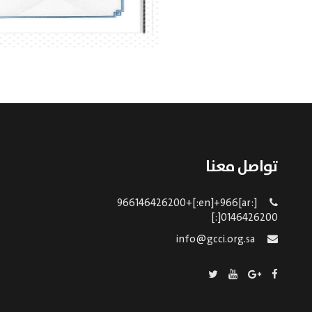
تواصل معنا
[:ar]966146426200+[:en]+966
0146426200[:]
info@gcci.org.sa