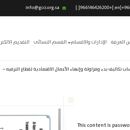
info@gcci.org.sa
الرئيسية
خدماتنا
عن الغرفة
ن الغرفة
الإدارات والاقسام
القسم النسائى
التقديم الالكت
الإدارات والاقسام
القسم النسائى
 تكاليف بدء ومزاولة وإنهاء الأعمال الاقتصادية لقطاع الترفيه –
التقديم الالكترونى
استبيان معوقات
This content is passwo