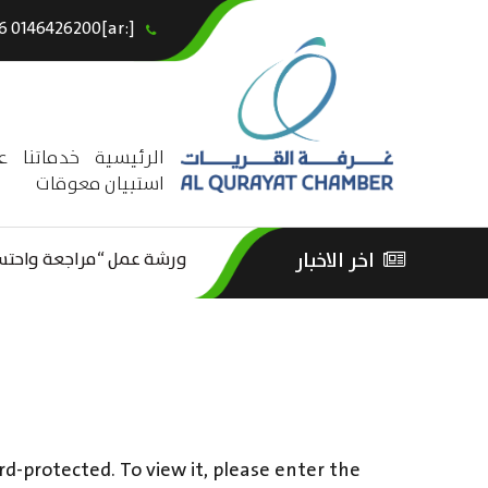
[:ar]966146426200+[:en]+966 0146426200[:]
×
الرئيسية
خدماتنا
ع
استبيان معوقات
اخر الاخبار
ورشة عمل “مراجعة واحتساب
الثقافة – السياحة”
rd-protected. To view it, please enter the