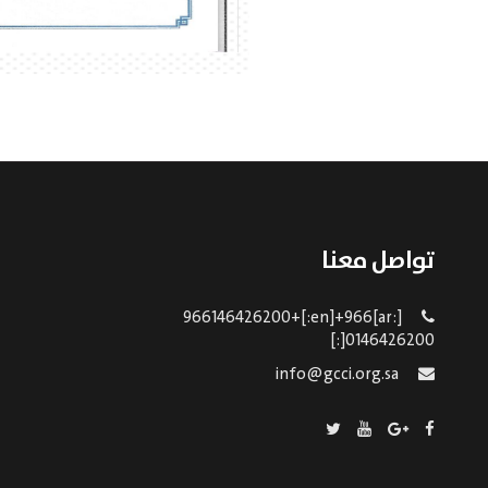
تواصل معنا
[:ar]966146426200+[:en]+966
0146426200[:]
info@gcci.org.sa