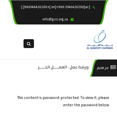
[:ar]966146426200+[:en]+966 0146426200[:]
×
الرئيسية
info@gcci.org.sa
خدماتنا
عن الغرفة
الإدارات والاقسام
القسم النسائى
التقديم الالكترونى
ليف
ورشة عمل : العمـــــل الحـــــر
است
اخر الاخبار
استبيان معوقات
صادية
منص
ة”
This content is password-protected. To view it, please
enter the password below.