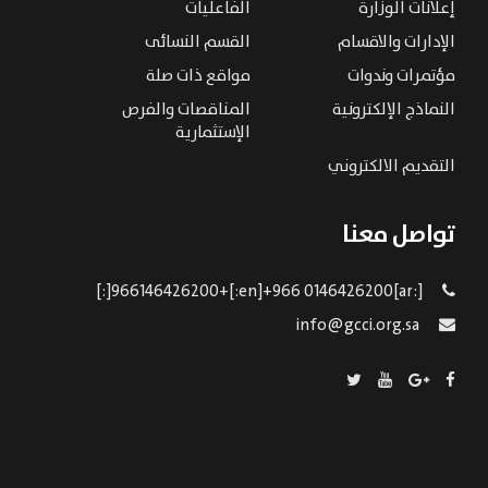
إعلانات الوزارة
الفاعليات
الإدارات والاقسام
القسم النسائى
مؤتمرات وندوات
مواقع ذات صلة
النماذج الإلكترونية
المناقصات والفرص
الإستثمارية
التقديم الالكتروني
تواصل معنا
[:ar]966146426200+[:en]+966 0146426200[:]
info@gcci.org.sa