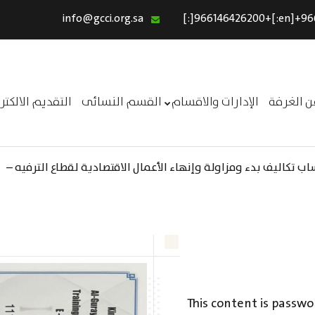
info@gcci.org.sa
الرئيسية
خدماتنا
عن الغرفة
ن الغرفة
الإدارات والاقسام
القسم النسائى
التقديم الالكت
الإدارات والاقسام
القسم النسائى
 تكاليف بدء ومزاولة وإنهاء الأعمال الاقتصادية لقطاع الترفيه –
التقديم الالكترونى
ــر
استبيان معوقات
This content is passwo