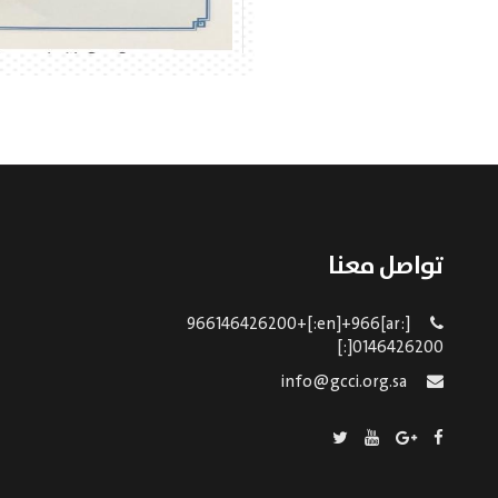
تواصل معنا
[:ar]966146426200+[:en]+966
0146426200[:]
info@gcci.org.sa