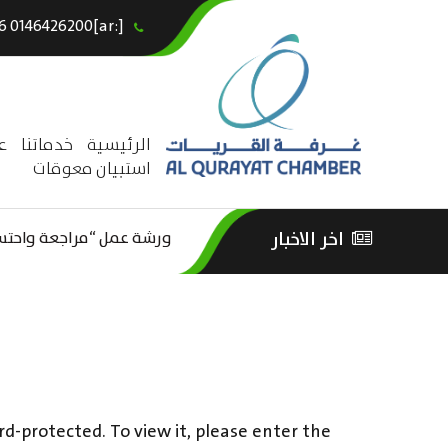
[:ar]966146426200+[:en]+966 0146426200[:]
×
الرئيسية
خدماتنا
ع
استبيان معوقات
ورشة عمل “مراجعة واحتساب
اخر الاخبار
ورشة عمل : العمـــــل الحـــ
الثقافة – السياحة”
rd-protected. To view it, please enter the