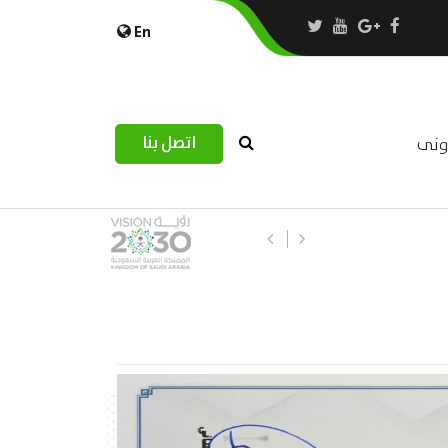
En
اتصل بنا
رونى
استبيان مرصد التحديات اللوجستية عب