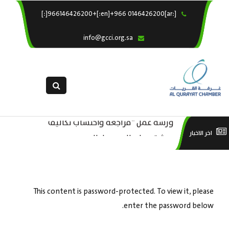
[:ar]966146426200+[:en]+966 0146426200[:]
×
الرئيسية
info@gcci.org.sa
خدماتنا
عن الغرفة
الإدارات والاقسام
القسم النسائى
ورشة عمل “مراجعة واحتساب تكاليف
التقديم الالكترونى
است
ورشة عمل : العمـــــل الحـــــر
اخر الاخبار
بدء ومزاولة وإنهاء الأعمال الاقتصادية
استبيان معوقات
منص
لقطاع الترفيه – الثقافة – السياحة”
This content is password-protected. To view it, please
enter the password below.