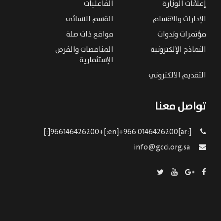
إعلانات الوزارة
الفاعليات
الإدارات والاقسام
القسم النسائى
مؤتمرات وندوات
مواقع ذات صلة
النماذج الإلكترونية
المناقصات والفرص
الإستثمارية
التقديم الالكتروني
تواصل معنا
[:ar]966146426200+[:en]+966 0146426200[:]
info@gcci.org.sa