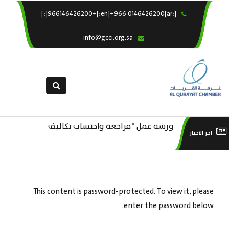
[:ar]966146426200+[:en]+966 0146426200[:]
×
الرئيسية
info@gcci.org.sa
خدماتنا
عن الغرفة
الإدارات والاقسام
القسم النسائى
ورشة عمل “مراجعة واحتساب تكاليف
التقديم الالكترونى
است
اخر الاخبار
ورشة عمل : العمـــــل الحـــــر
بدء ومزاولة وإنهاء الأعمال الاقتصادية
استبيان معوقات
منص
لقطاع الترفيه – الثقافة – السياحة”
This content is password-protected. To view it, please
enter the password below.