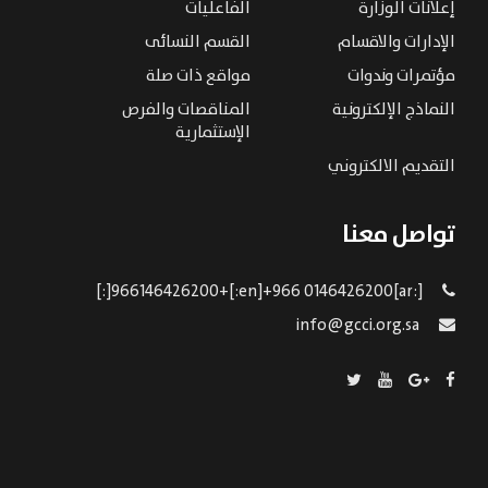
إعلانات الوزارة
الفاعليات
الإدارات والاقسام
القسم النسائى
مؤتمرات وندوات
مواقع ذات صلة
النماذج الإلكترونية
المناقصات والفرص
الإستثمارية
التقديم الالكتروني
تواصل معنا
[:ar]966146426200+[:en]+966 0146426200[:]
info@gcci.org.sa