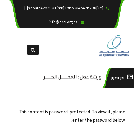
[:ar]966146426200+[:en]+966 0146426200[:]
×
الرئيسية
info@gcci.org.sa
خدماتنا
عن الغرفة
الإدارات والاقسام
القسم النسائى
التقديم الالكترونى
ليف
ورشة عمل : العمـــــل الحـــــر
است
اخر الاخبار
استبيان معوقات
صادية
منص
ة”
This content is password-protected. To view it, please
enter the password below.