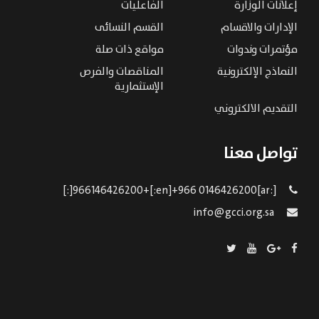
إعلانات الوزارة
الفاعليات
الإدارات والاقسام
القسم النسائى
مؤتمرات وندوات
مواقع ذات صلة
النماذج الإلكترونية
المناقصات والفرص
الإستثمارية
التقديم الالكتروني
تواصل معنا
[:ar]966146426200+[:en]+966 0146426200[:]
info@gcci.org.sa